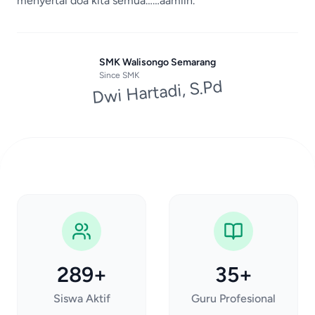
menyertai doa kita semua……aamiin.
SMK Walisongo Semarang
Since
SMK
Dwi Hartadi, S.Pd
289+
35+
Siswa Aktif
Guru Profesional