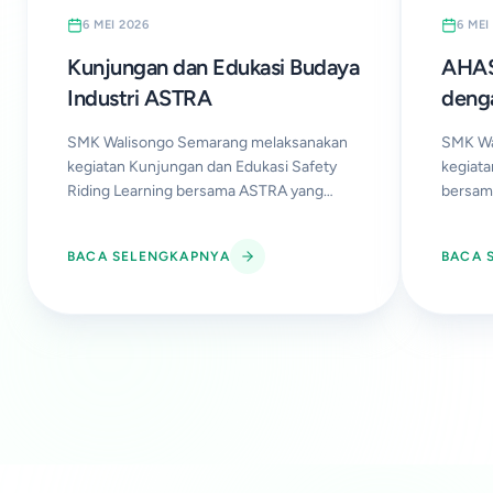
6 MEI 2026
6 MEI
Kunjungan dan Edukasi Budaya
AHAS
Industri ASTRA
deng
Siliw
SMK Walisongo Semarang melaksanakan
SMK Wa
kegiatan Kunjungan dan Edukasi Safety
kegiat
Riding Learning bersama ASTRA yang
bersam
diikuti oleh siswa kelas X. Kegiatan ini
...
bertemp
ini be
...
BACA SELENGKAPNYA
BACA 