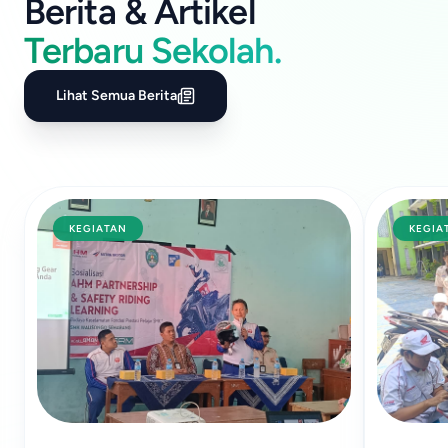
Berita & Artikel
Terbaru Sekolah.
Lihat Semua Berita
KEGIATAN
KEGIA